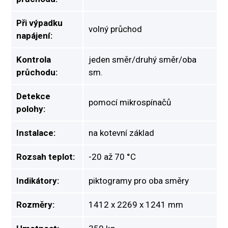
Při výpadku
volný průchod
napájení:
Kontrola
jeden směr/druhý směr/oba
průchodu:
sm.
Detekce
pomocí mikrospínačů
polohy:
Instalace:
na kotevní základ
Rozsah teplot:
-20 až 70 °C
Indikátory:
piktogramy pro oba směry
Rozměry:
1412 x 2269 x 1241 mm