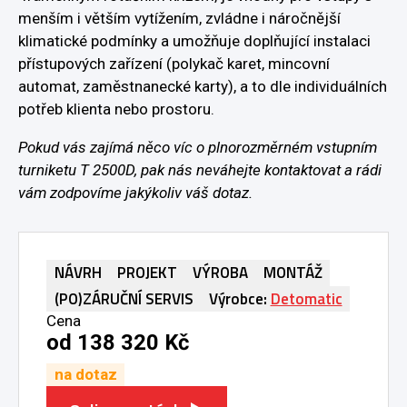
menším i větším vytížením, zvládne i náročnější
klimatické podmínky a umožňuje doplňující instalaci
přístupových zařízení (polykač karet, mincovní
automat, zaměstnanecké karty), a to dle individuálních
potřeb klienta nebo prostoru.
Pokud vás zajímá něco víc o plnorozměrném vstupním
turniketu T 2500D, pak nás neváhejte kontaktovat a rádi
vám zodpovíme jakýkoliv váš dotaz.
NÁVRH
PROJEKT
VÝROBA
MONTÁŽ
(PO)ZÁRUČNÍ SERVIS
Výrobce:
Detomatic
Cena
od 138 320 Kč
na dotaz