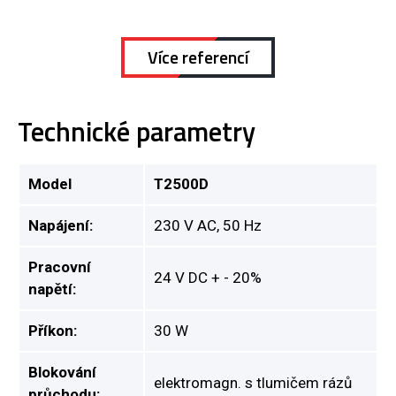
Více referencí
Technické parametry
Model
T2500D
Napájení:
230 V AC, 50 Hz
Pracovní
24 V DC + - 20%
napětí:
Příkon:
30 W
Blokování
elektromagn. s tlumičem rázů
průchodu: