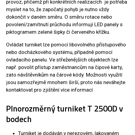
provoz, přičemž při konkrétních realizacích je potřeba
myslet na to, že započatý pohyb je nutno vždy
dokončit v daném směru. O směru rotace nebo
povolení/zamítnutí průchodu informují LED panely s
piktogramem zelené šipky či červeného křížku.
Ovládat turniket lze pomocí libovolného přístupového
nebo docházkového systému, případně pomocí
ovladacího panelu. Ve střeženějších objektech lze
např. povolit přístup zaměstnancům na čipové karty,
zato návštěvníkům na čárové kódy. Možnosti využití
jsou samozřejmě mnohem širší, proto nás neváhejte
kontaktovat pro zjištění více informací
Plnorozměrný turniket T 2500D
v
bodech
Turniket je dodáván v nerezovém, lakovaném