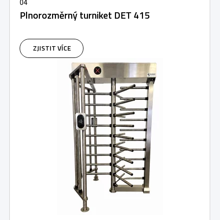
04
Plnorozměrný turniket DET 415
ZJISTIT VÍCE