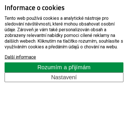
Informace o cookies
Servisní oddělení
Tento web používá cookies a analytické nástroje pro
sledování návštěvnosti, které mohou obsahovat osobní
+420 510 510 751
údaje. Zároveň je vám také personalizován obsah a
zobrazeny relevantní nabídky pomoci cílené reklamy na
dalších webech. Kliknutím na tlačítko rozumím, souhlasíte s
servis@detomatic.cz
využíváním cookies a předáním údajů o chování na webu.
Další informace
Detomatic s.r.o.
Rozumím a přijímám
Masarykova 118
Nastavení
Modřice 664 42
IČO: 29248574
DIČ: CZ29248574
Bankovní spojení: ČSOB č.ú.240270552/0300
Spisová značka: C 68261 vedená u Krajského
soudu v Brně