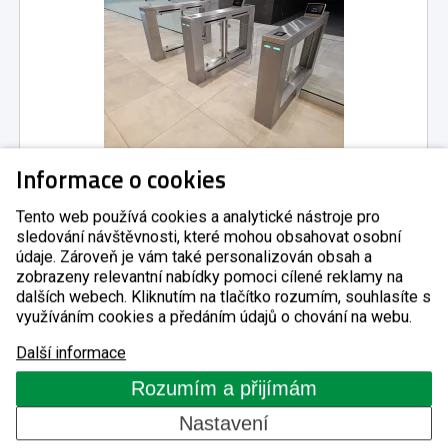
Informace o cookies
24
Speedgate turniket DMS128
Tento web používá cookies a analytické nástroje pro
sledování návštěvnosti, které mohou obsahovat osobní
údaje. Zároveň je vám také personalizován obsah a
zobrazeny relevantní nabídky pomoci cílené reklamy na
ZJISTIT VÍCE
dalších webech. Kliknutím na tlačítko rozumím, souhlasíte s
využíváním cookies a předáním údajů o chování na webu.
Další informace
Rozumím a přijímám
Nastavení