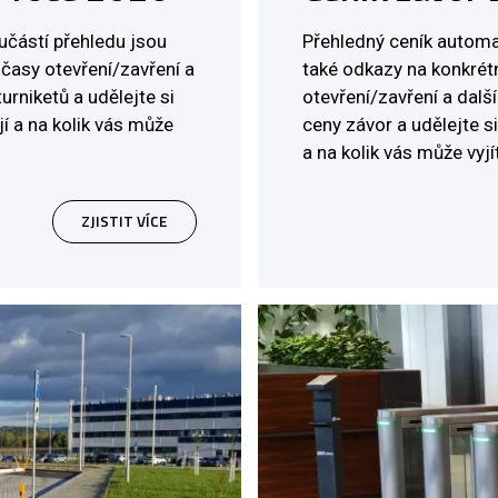
učástí přehledu jsou
Přehledný ceník automa
 časy otevření/zavření a
také odkazy na konkrétn
urniketů a udělejte si
otevření/zavření a další
jí a na kolik vás může
ceny závor a udělejte si
a na kolik vás může vyj
ZJISTIT VÍCE