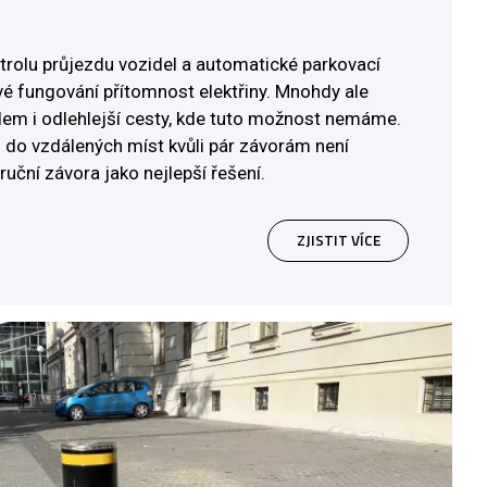
trolu průjezdu vozidel a automatické parkovací
vé fungování přítomnost elektřiny. Mnohdy ale
m i odlehlejší cesty, kde tuto možnost nemáme.
u do vzdálených míst kvůli pár závorám není
ruční závora jako nejlepší řešení.
ZJISTIT VÍCE