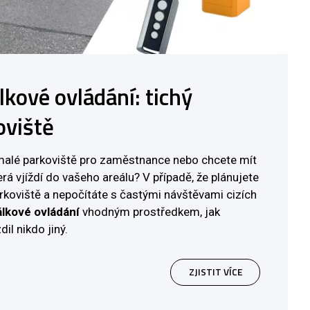
lkové ovládání: tichý
oviště
 malé parkoviště pro zaměstnance nebo chcete mít
erá vjíždí do vašeho areálu? V případě, že plánujete
koviště a nepočítáte s častými návštěvami cizích
álkové ovládání
vhodným prostředkem, jak
dil nikdo jiný.
ZJISTIT VÍCE