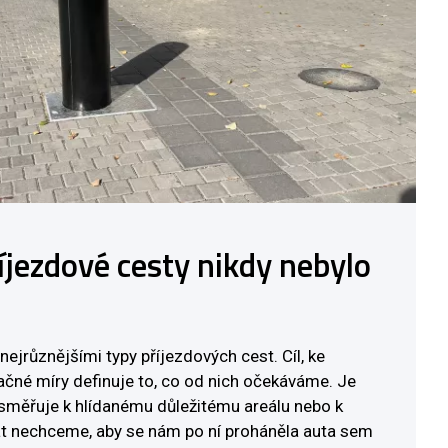
íjezdové cesty nikdy nebylo
nejrůznějšími typy příjezdových cest. Cíl, ke
ačné míry definuje to, co od nich očekáváme. Je
 směřuje k hlídanému důležitému areálu nebo k
rát nechceme, aby se nám po ní proháněla auta sem