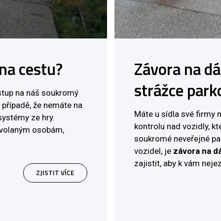
na cestu?
Závora na dá
strážce park
ístup na náš soukromý
V případě, že nemáte na
Máte u sídla své firmy
systémy ze hry.
kontrolu nad vozidly, kt
povolaným osobám,
soukromé neveřejné par
vozidel, je
závora na d
zajistit, aby k vám nejez
ZJISTIT VÍCE