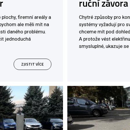
r
ruční závora
plochy, firemní areály a
Chytré způsoby pro kon
bychom ale měli mít na
systémy vyžadují pro s
tosti daného problému.
chceme mít pod dohlede
čit jednoduchá
A protože vést elektřin
smysluplné, ukazuje se 
ZJISTIT VÍCE