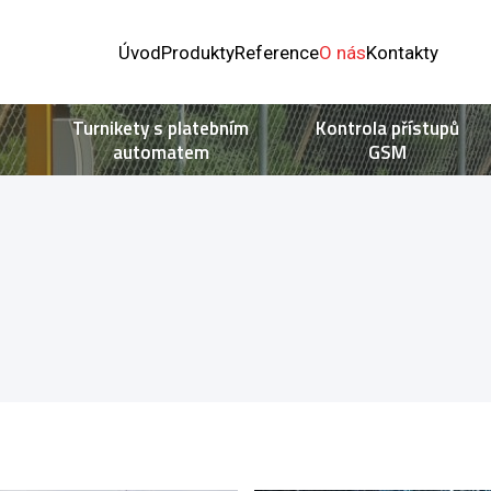
Úvod
Produkty
Reference
O nás
Kontakty
Turnikety s platebním
Kontrola přístupů
automatem
GSM