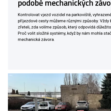
podobě mechanických závo
Kontrolovat vjezd vozidel na parkoviště, vyhrazené 
příjezdové cesty můžeme různými způsoby. Vždy 
zřeteli, zda volíme způsob, který odpovídá důleži
Proč volit složité systémy, když by nám mohla sta
mechanická závora.