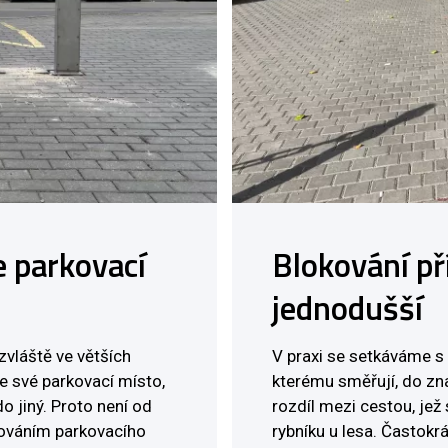
e parkovací
Blokování př
jednodušší
zvláště ve větších
V praxi se setkáváme s 
e své parkovací místo,
kterému směřují, do zn
 jiný. Proto není od
rozdíl mezi cestou, jež
kováním parkovacího
rybníku u lesa. Častok