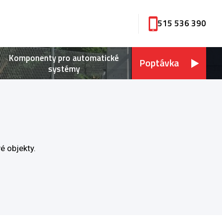
515 536 390
Komponenty pro automatické
Poptávka
systémy
é objekty.