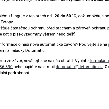
blému funguje v teplotách od
-20 do ⁠50 °C
, což umožňuje be
 Evropy
išťuje částečnou ochranu před prachem a zároveň ochranu pro
e bát o písek vzedmutý větrem nebo déšť.
nformace o naší nové automatické závoře? Podívejte se na jej
rami z nabídky Detomatic.
u ze závor, neváhejte se na nás obrátit. Vyplňte
formulář n
36 390
nebo napiště na e-mail
detomatic@detomatic.cz
.
Co
alší podrobnosti.