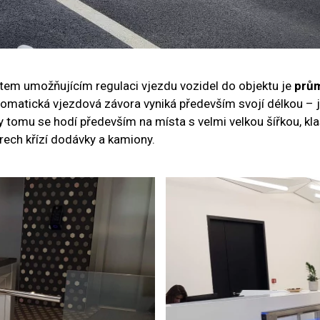
em umožňujícím regulaci vjezdu vozidel do objektu je
prům
matická vjezdová závora vyniká především svojí délkou –⁠ j
ky tomu se hodí především na místa s velmi velkou šířkou, kl
rech křízí dodávky a kamiony.