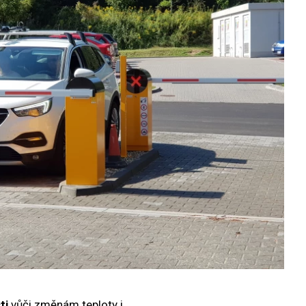
ti
vůči změnám teploty i