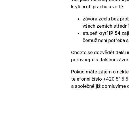
krytí proti prachu a vodě:
závora zcela bez pro
všech zemích střední
stupeň krytí
IP 54
zaj
čemuž není potřeba s
Chcete se dozvědět další i
porovnejte s dalšími závo
Pokud máte zájem o některo
telefonní číslo
+420 515 5
a společně již domluvíme d