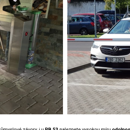
růmyslové závory, i u
RB 53
naleznete vysokou míru
odolnos