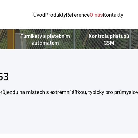
Úvod
Produkty
Reference
O nás
Kontakty
Turnikety s platebním
Kontrola přístupů
automatem
GSM
53
ůjezdu na místech s extrémní šířkou, typicky pro průmyslov