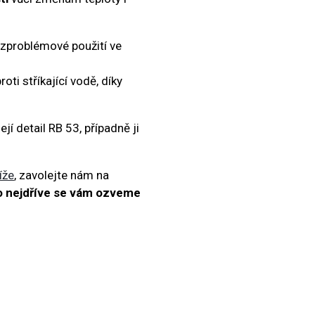
zproblémové použití ve
ti stříkající vodě, díky
í detail RB 53, případně ji
íže
, zavolejte nám na
 nejdříve se vám ozveme