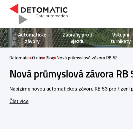
Automatické
Zábrany proti
Vstupní
závory
vjezdu
turnikety
Detomatic
O nás
Blog
Nová průmyslová závora RB 53
Nová průmyslová závora RB 
Nabízíme novou automatickou závoru RB 53 pro řízení pr
Číst více