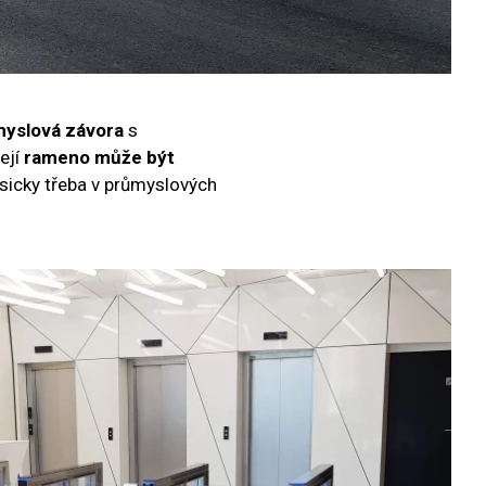
yslová závora
s
ejí
rameno může být
asicky třeba v průmyslových