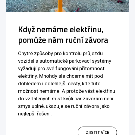
Když nemáme elektřinu,
pomůže nám ruční závora
Chytré způsoby pro kontrolu průjezdu
vozidel a automatické parkovací systémy
vyžadují pro své fungování přítomnost
elektřiny. Mnohdy ale chceme mít pod
dohledem i odlehlejší cesty, kde tuto
možnost nemáme. A protože vést elektřinu
do vzdálených míst kvůli pár závorám není
smysluplné, ukazuje se ruční závora jako
nejlepší řešení.
ZJISTIT VÍCE