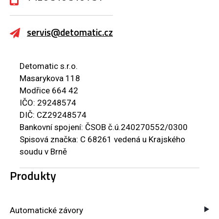
servis@detomatic.cz
Detomatic s.r.o.
Masarykova 118
Modřice 664 42
IČO: 29248574
DIČ: CZ29248574
Bankovní spojení: ČSOB č.ú.240270552/0300
Spisová značka: C 68261 vedená u Krajského
soudu v Brně
Produkty
Automatické závory