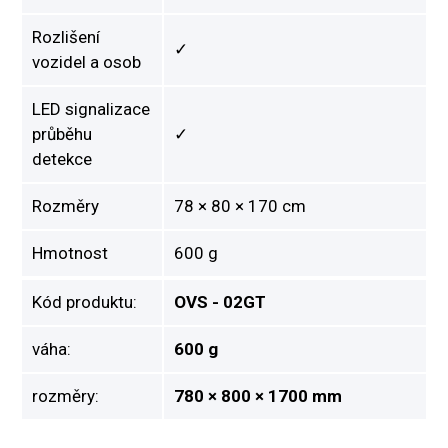
Rozlišení
✓
vozidel a osob
LED signalizace
průběhu
✓
detekce
Rozměry
78 × 80 × 170 cm
Hmotnost
600 g
Kód produktu:
OVS - 02GT
váha:
600 g
rozměry:
780 × 800 × 1700 mm