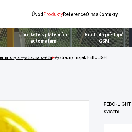
Úvod
Produkty
Reference
O nás
Kontakty
Turnikety s platebním
Kontrola přístupů
automatem
GSM
emafory a výstražná světla
Výstražný maják FEBOLIGHT
FEBO-LIGHT j
svícení.