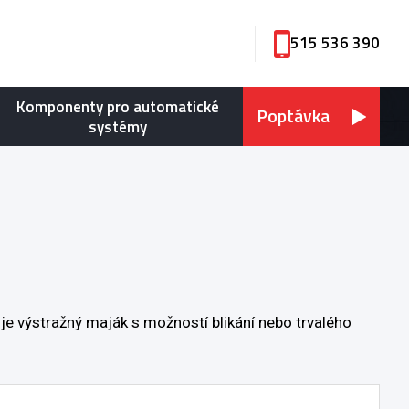
515 536 390
Komponenty pro automatické
Poptávka
systémy
e výstražný maják s možností blikání nebo trvalého