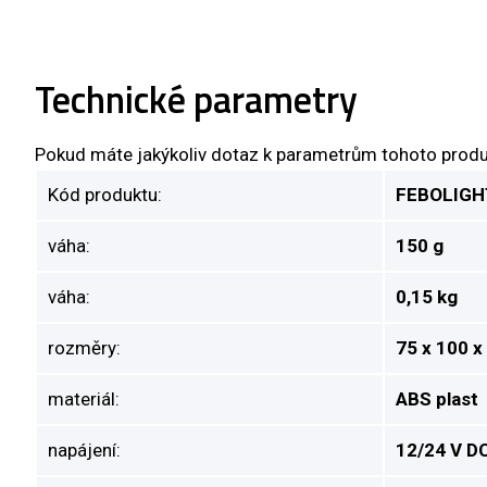
Technické parametry
Pokud máte jakýkoliv dotaz k parametrům tohoto produ
Kód produktu:
FEBOLIGH
váha:
150 g
váha:
0,15 kg
rozměry:
75 x 100 
materiál:
ABS plast
napájení:
12/24 V D