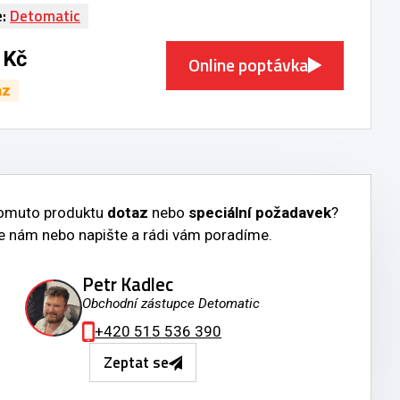
e:
Detomatic
 Kč
Online poptávka
az
tomuto produktu
dotaz
nebo
speciální požadavek
?
e nám nebo napište a rádi vám poradíme.
Petr Kadlec
Obchodní zástupce Detomatic
+420 515 536 390
Zeptat se