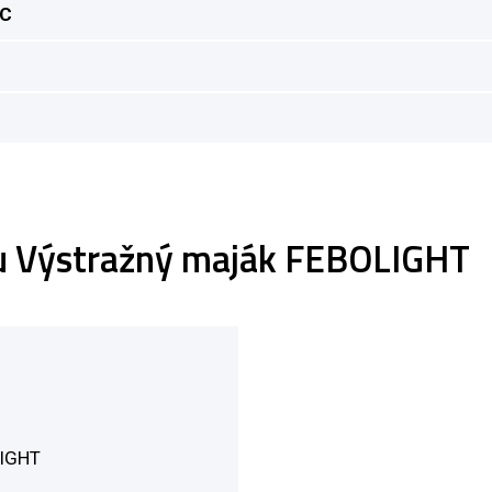
°C
tu Výstražný maják FEBOLIGHT
LIGHT