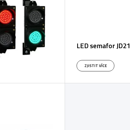
LED semafor JD2
Semafor červená/zelená, p
mm, 12-240VDC nebo 230 
ZJISTIT VÍCE