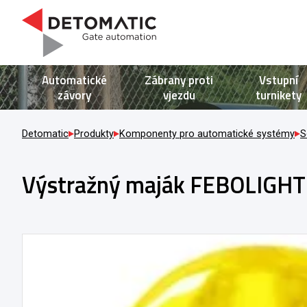
Automatické
Zábrany proti
Vstupní
závory
vjezdu
turnikety
Detomatic
Produkty
Komponenty pro automatické systémy
S
Výstražný maják FEBOLIGHT