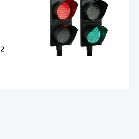
12
růměr, průměr 200
VAC