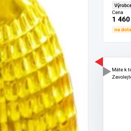
Výrobc
Cena
1 460
na dot
Máte k 
Zavolejt