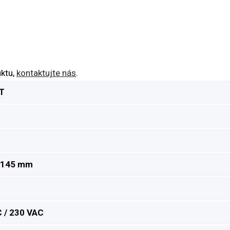
ktu,
kontaktujte nás
.
T
x 145 mm
C / 230 VAC