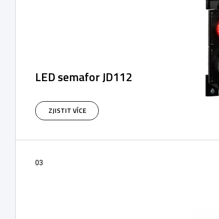
LED semafor JD112
Semafor červená/zelená, průměr, průměr 100
mm, 12-24 VDC nebo 230 VAC
ZJISTIT VÍCE
03