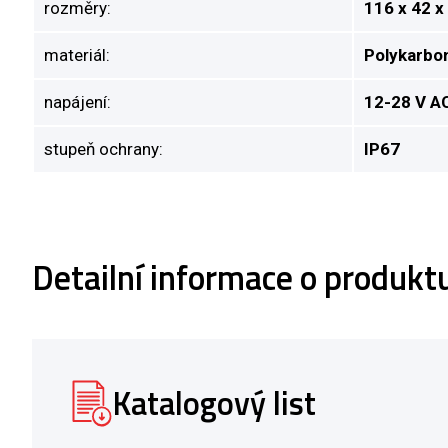
rozměry:
116 x 42 
materiál:
Polykarbo
napájení:
12-28 V A
stupeň ochrany:
IP67
Detailní informace o produk
Katalogový list