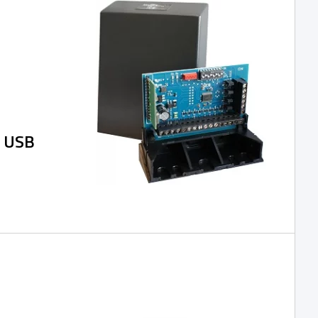
- USB
h ovladačů 433
í kontroly