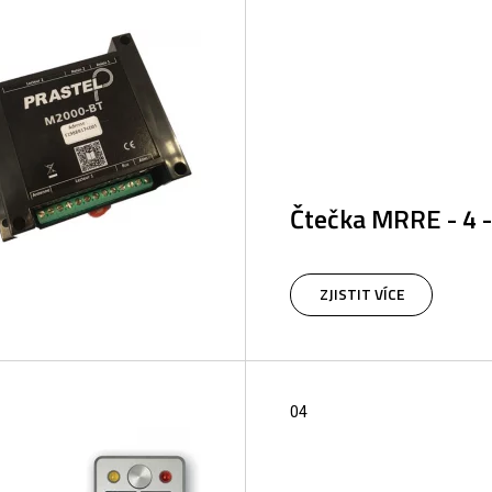
Čtečka MRRE - 4 
4-kanálová čtečka dálkovýc
MHz nebo 868 MHz pro řízen
ZJISTIT VÍCE
přístupu
04