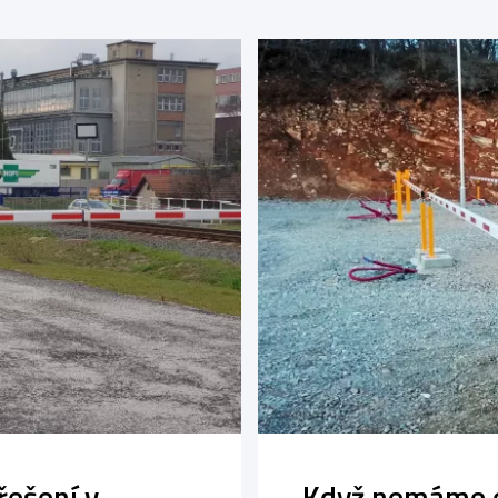
ešení v
Když nemáme e