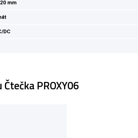
x 20 mm
nát
C/DC
tu Čtečka PROXY06