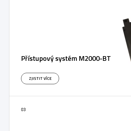
Přístupový systém M2000-BT
Řídící jednotka pro kontrolu přístupu M2000-BT
s integrovaným přijímačem dálkového ovládání
ZJISTIT VÍCE
se 2 vstupy
03