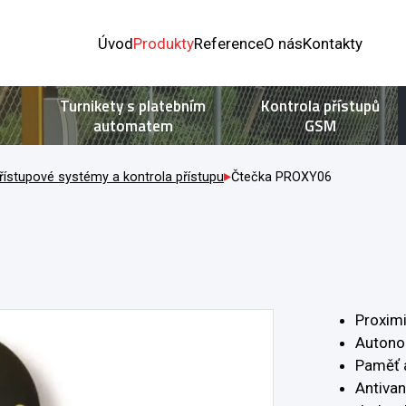
Úvod
Produkty
Reference
O nás
Kontakty
Turnikety s platebním
Kontrola přístupů
automatem
GSM
řístupové systémy a kontrola přístupu
Čtečka PROXY06
Proximi
Autonom
Paměť a
Antiva