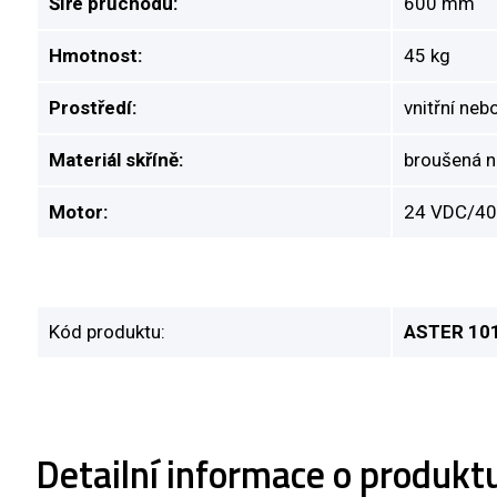
Šíře průchodu:
600 mm
Hmotnost:
45 kg
Prostředí:
vnitřní neb
Materiál skříně:
broušená n
Motor:
24 VDC/4
Kód produktu:
ASTER 10
Detailní informace o produkt