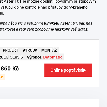
iket Aster 101 je možné doplnit libovolným přístupovým
 vstupu k plné kontrole nad přístupy do vybraného
lu.
jímá něco víc o vstupním turniketu Aster 101, pak nás
taktovat a rádi vám zodpovíme jakýkoliv váš dotaz.
PROJEKT
VÝROBA
MONTÁŽ
RUČNÍ SERVIS
Výrobce:
Detomatic
 860 Kč
Online poptávka
az