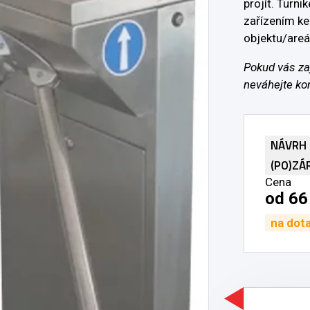
projít. Turn
zařízením ke
objektu/areá
Pokud vás za
neváhejte kon
NÁVRH
(PO)ZÁ
Cena
od 66
na dot