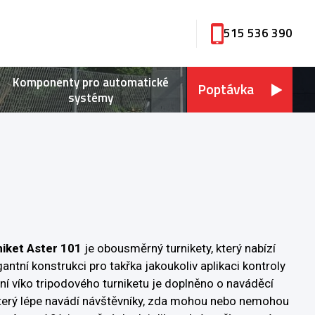
515 536 390
Komponenty pro automatické
Poptávka
systémy
niket Aster
101
je obousměrný turnikety, který nabízí
gantní konstrukci pro takřka jakoukoliv aplikaci kontroly
rní víko tripodového turniketu je doplněno o naváděcí
terý lépe navádí návštěvníky, zda mohou nebo nemohou