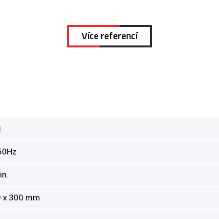
Více referencí
1
 50Hz
in.
0 x 300 mm