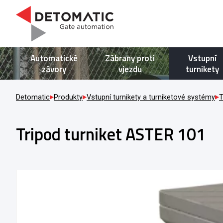
Automatické
Zábrany proti
Vstupní
závory
vjezdu
turnikety
Detomatic
Produkty
Vstupní turnikety a turniketové systémy
T
Tripod turniket ASTER 101