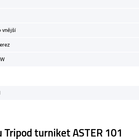
o vnější
erez
0W
1
u Tripod turniket ASTER 101