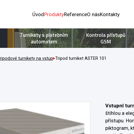
Úvod
Produkty
Reference
O nás
Kontakty
Turnikety s platebním
Kontrola přístupů
automatem
GSM
ripodové turnikety na vstup
Tripod turniket ASTER 101
Vstupní tur
štíhlou a ele
přístupu. Ho
piktogram, k