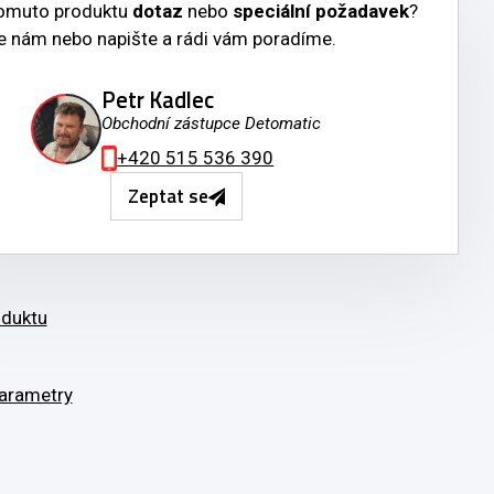
tomuto produktu
dotaz
nebo
speciální požadavek
?
e nám nebo napište a rádi vám poradíme.
Petr Kadlec
Obchodní zástupce Detomatic
+420 515 536 390
Zeptat se
oduktu
arametry