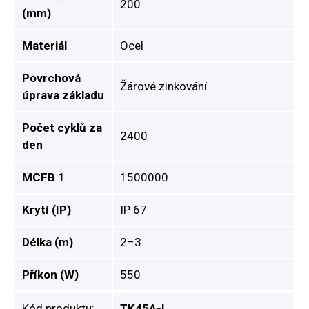
200
(mm)
Materiál
Ocel
Povrchová
Žárové zinkování
úprava základu
Počet cyklů za
2400
den
MCFB 1
1500000
Krytí (IP)
IP 67
Délka (m)
2–3
Příkon (W)
550
Kód produktu:
TK45A-I