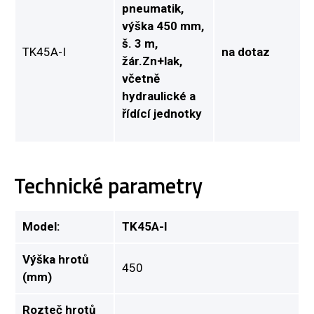
pneumatik,
výška 450 mm,
š. 3 m,
TK45A-I
na dotaz
žár.Zn+lak,
včetně
hydraulické a
řídící jednotky
Technické parametry
Model:
TK45A-I
Výška hrotů
450
(mm)
Rozteč hrotů