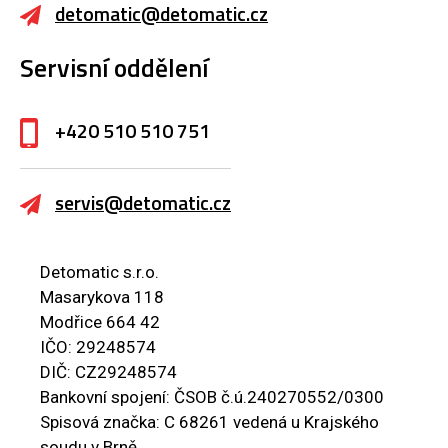
detomatic@detomatic.cz
Servisní oddělení
+420 510 510 751
servis@detomatic.cz
Detomatic s.r.o.
Masarykova 118
Modřice 664 42
IČO: 29248574
DIČ: CZ29248574
Bankovní spojení: ČSOB č.ú.240270552/0300
Spisová značka: C 68261 vedená u Krajského
soudu v Brně