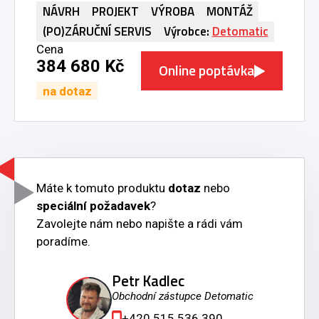
NÁVRH
PROJEKT
VÝROBA
MONTÁŽ
(PO)ZÁRUČNÍ SERVIS
Výrobce:
Detomatic
Cena
384 680 Kč
Online poptávka
na dotaz
Máte k tomuto produktu
dotaz
nebo
speciální požadavek
?
Zavolejte nám nebo napište a rádi vám
poradíme.
Petr Kadlec
Obchodní zástupce Detomatic
+420 515 536 390