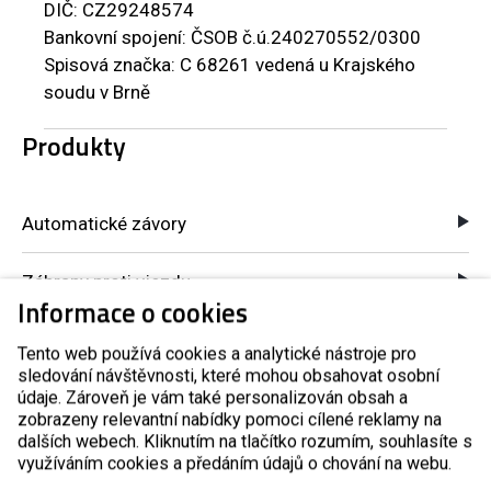
DIČ: CZ29248574
Bankovní spojení: ČSOB č.ú.240270552/0300
Spisová značka: C 68261 vedená u Krajského
soudu v Brně
Produkty
Automatické závory
Zábrany proti vjezdu
Informace o cookies
Vstupní turnikety
Tento web používá cookies a analytické nástroje pro
sledování návštěvnosti, které mohou obsahovat osobní
Turnikety s platebním automatem
údaje. Zároveň je vám také personalizován obsah a
zobrazeny relevantní nabídky pomoci cílené reklamy na
dalších webech. Kliknutím na tlačítko rozumím, souhlasíte s
Kontrola přístupů GSM
využíváním cookies a předáním údajů o chování na webu.