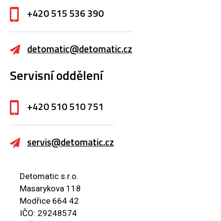
+420 515 536 390
detomatic@detomatic.cz
Servisní oddělení
+420 510 510 751
servis@detomatic.cz
Detomatic s.r.o.
Masarykova 118
Modřice 664 42
IČO: 29248574