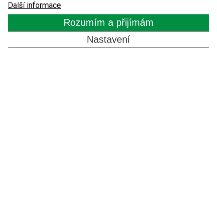
Další informace
Komponenty pro automatické systémy
Rozumím a přijímám
O nás
Nastavení
Reference
Blog
Kontakty
CZ
Copyright © 2026, Detomatic