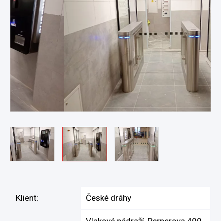
Klient:
České dráhy
Vlakové nádraží, Pernerova 400,