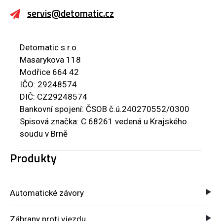
servis@detomatic.cz
Detomatic s.r.o.
Masarykova 118
Modřice 664 42
IČO: 29248574
DIČ: CZ29248574
Bankovní spojení: ČSOB č.ú.240270552/0300
Spisová značka: C 68261 vedená u Krajského
soudu v Brně
Produkty
Automatické závory
Zábrany proti vjezdu