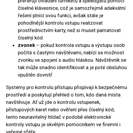
preferují ovládání turniketů a speedgatů pomocí
číselné klávesnice, což je samozřejmě adekvátní
řešení plnící svou funkci, avšak stále je
pohodlnější kontrolu vstupu realizovat
prostřednictvím karty, než si muset pamatovat
číselný kód.
zvonek
– pokud kontrola vstupu a výstupu osob
počítá s častými návštěvami, nabízí se možnost
zvonku ve spojení s audio hláskou. Návštěvník se
tak může snadno identifikovat a je poté obsluhou
vpuštěn dovnitř.
Systémy pro kontrolu přístupu přispívají k bezpečnému
prostředí a poskytují přehled o tom, kdo daná místa
navštěvuje. Ať už jde o kontrolu vstupenek,
přístupových karet nebo ověření přes číselný kód,
tento neunavitelný hlídač v podobě elektronické
kontroly vstupu je skvělým pomocníkem ve firemní i
veřejné sféře.