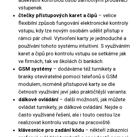
adekvátní kontrolou osob samotnými prodavači
vstupenek.
čtečky přístupových karet a čipů
– velice
flexibilní způsob fungování elektronické kontroly
vstupu, kdy lze novým osobám udělit přístup v
rámci pár chvil. Vytvoření karty je jednoduché a
používání tohoto systému intuitivní. S využíváním
karet a čipů pro kontrolu vstupu se setkáme jak
ve firmách, tak ve školách či bankách.
GSM systémy
– dodáváme též turnikety a
branky otevíratelné pomocí telefonů s GSM
modulem, nicméně přístupové karty se dle
četnosti využívání jeví jako praktičtější varianta.
dálkové ovládání
– další možností, jak můžete
ovládat turnikety, je dálkové ovládání. Nejde o
často využívané řešení, ale i touto cestou lze
realizovat kontrolu vstupu na pracoviště.
klávesnice pro zadání kódu
– někteří zákazníci