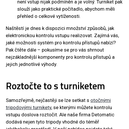
není vstup nijak podmíněn a je volný. Turniket pak
slouží jako praktické počítadlo, abychom měli
přehled o celkové vytíženosti.
Naštěstí je dnes k dispozici množství způsobů, jak
elektronickou kontrolu vstupu realizovat. Zajímá vás,
jaké možnosti systém pro kontrolu přístupů nabízí?
Pak čtěte dále – pokusíme se pro vás shrnout
nejzákladnější komponenty pro kontrolu přístupů a
jejich jednotlivé výhody.
Roztočte to s turniketem
Samozřejmě, nejčastěji se lze setkat s
otočnými
tripodovými turnikety
, se kterými můžete kontrolu
vstupu doslova roztočit. Ale naše firma Detomatic
dodává nejen tyto tripody vhodné do téměř
jakéhokoliv prostředí. V naší nabídce najdete také