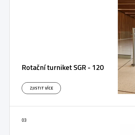
Rotační turniket SGR - 120
Rotační turniket pro přístup osob do
vyhrazeného prostoru včetně reprezentačních
ZJISTIT VÍCE
objektů.
03