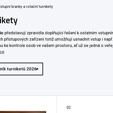
stupní branky a rotační turnikety
ikety
ic
představují zpravidla doplňující řešení k ostatním vstup
přístupových zařízení totiž umožňují usnadnit vstup i např.
e kontrole osob ve vašem prostoru, ať už se jedná o veřejnou
íce
ník turniketů 2026
02