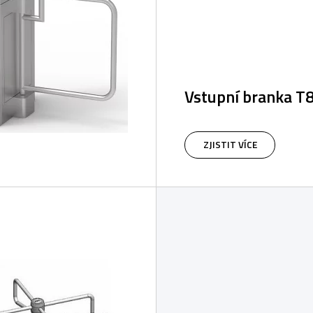
Vstupní branka T
Mechanická branka s auto
uzavřením je vhodná např. 
ZJISTIT VÍCE