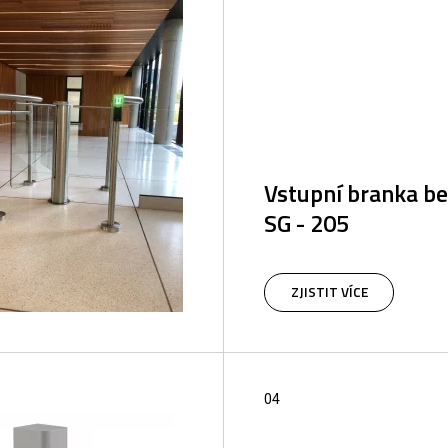
Vstupní branka b
SG - 205
Motorová branka SG -205 je
kontrolu vstupu do objektů
ZJISTIT VÍCE
doplněk turniketů pro hand
04