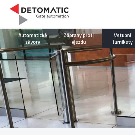
Automatické
Zábrany proti
Vstupní
závory
vjezdu
turnikety