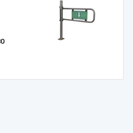
80
matickým
obchodů.