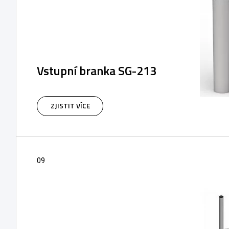
Vstupní branka SG-213
Branka pro kontrolu vstupu do extrémně
rychlého provozu.
ZJISTIT VÍCE
09