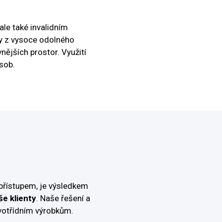
ale také invalidním
y z vysoce odolného
vnějších prostor. Využití
sob.
přístupem, je výsledkem
še klienty
. Naše řešení a
votřídním výrobkům.