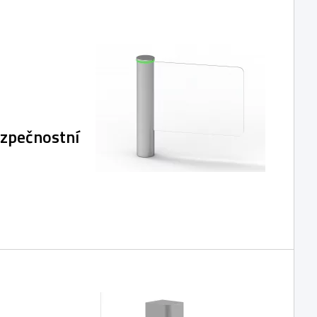
ezpečnostní
 určena pro
 nebo jako vhodný
ikepované osoby.