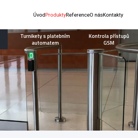
Úvod
Produkty
Reference
O nás
Kontakty
Turnikety s platebním
Kontrola přístupů
automatem
GSM