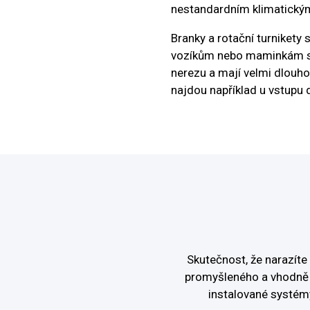
nestandardním klimatický
Branky a rotační turnikety
vozíkům nebo maminkám s k
nerezu a mají velmi dlouhou
najdou například u vstupu 
Skutečnost, že narazít
promyšleného a vhodně 
instalované systém