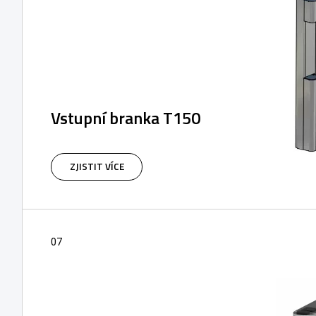
Vstupní branka T150
Motorová branka T150M je určena zejména
pro kontrolu vstupu do obchodů a prodejních
ZJISTIT VÍCE
míst.
07