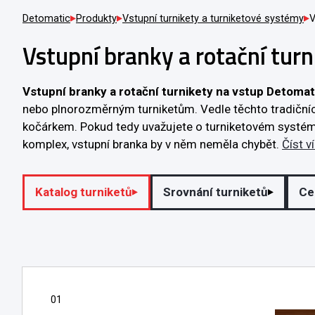
Detomatic
Produkty
Vstupní turnikety a turniketové systémy
V
Vstupní branky a rotační turn
Vstupní branky a rotační turnikety na vstup Detomat
nebo plnorozměrným turniketům. Vedle těchto tradičních 
kočárkem. Pokud tedy uvažujete o turniketovém systému k
komplex, vstupní branka by v něm neměla chybět.
Číst v
Katalog turniketů
Srovnání turniketů
Ce
01