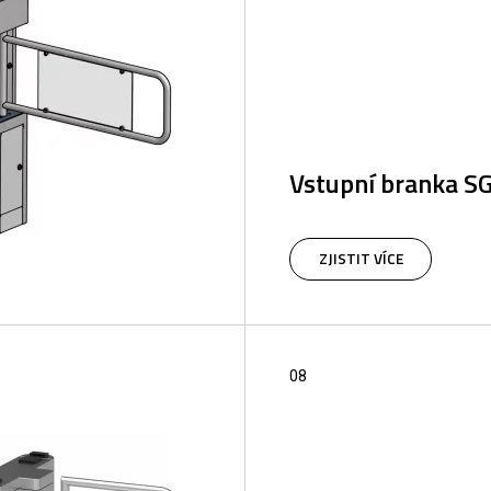
Vstupní branka S
Motorová branka SG 208 je 
kontrolu vstupu do objektů
ZJISTIT VÍCE
doplněk turniketů pro hend
08