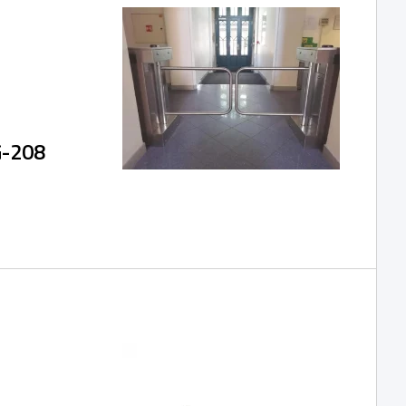
G-208
určena pro
 nebo jako vhodný
ikepované osoby.