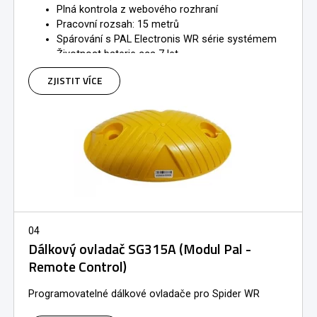
Plná kontrola z webového rozhraní
​Pracovní rozsah: 15 metrů
​Spárování s PAL Electronis WR série systémem
Životnost baterie cca 7 let
​Časovač dle hodin/dnů/datumu
ZJISTIT VÍCE
04
Dálkový ovladač SG315A (Modul Pal -
Remote Control)
Programovatelné dálkové ovladače pro Spider WR