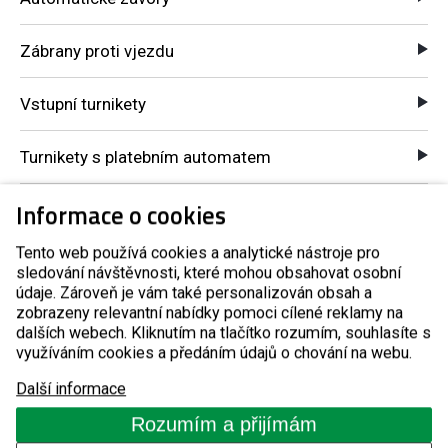
Zábrany proti vjezdu
Vstupní turnikety
Turnikety s platebním automatem
Informace o cookies
Kontrola přístupů GSM
Tento web používá cookies a analytické nástroje pro
Komponenty pro automatické systémy
sledování návštěvnosti, které mohou obsahovat osobní
údaje. Zároveň je vám také personalizován obsah a
O nás
zobrazeny relevantní nabídky pomoci cílené reklamy na
dalších webech. Kliknutím na tlačítko rozumím, souhlasíte s
využíváním cookies a předáním údajů o chování na webu.
Reference
Další informace
Rozumím a přijímám
Blog