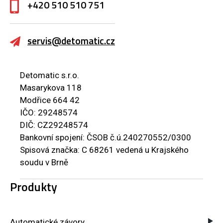
+420 510 510 751
servis@detomatic.cz
Detomatic s.r.o.
Masarykova 118
Modřice 664 42
IČO: 29248574
DIČ: CZ29248574
Bankovní spojení: ČSOB č.ú.240270552/0300
Spisová značka: C 68261 vedená u Krajského
soudu v Brně
Produkty
Automatické závory