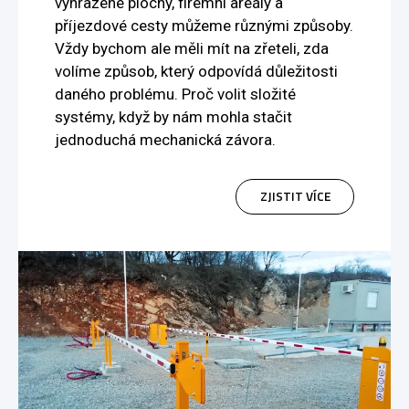
vyhrazené plochy, firemní areály a
příjezdové cesty můžeme různými způsoby.
Vždy bychom ale měli mít na zřeteli, zda
volíme způsob, který odpovídá důležitosti
daného problému. Proč volit složité
systémy, když by nám mohla stačit
jednoduchá mechanická závora.
ZJISTIT VÍCE