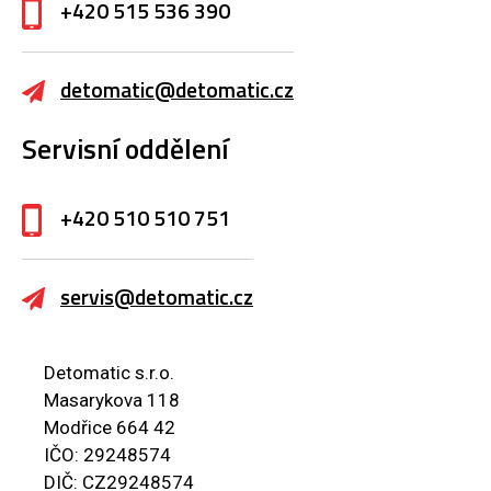
+420 515 536 390
detomatic@detomatic.cz
Servisní oddělení
+420 510 510 751
servis@detomatic.cz
Detomatic s.r.o.
Masarykova 118
Modřice 664 42
IČO: 29248574
DIČ: CZ29248574