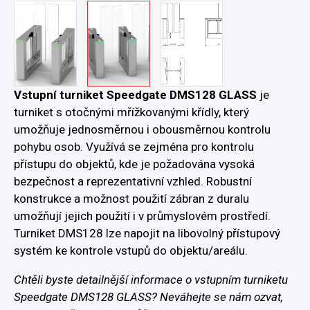
Vstupní turniket Speedgate DMS128
GLASS
je
turniket s otočnými mřížkovanými křídly, který
umožňuje jednosměrnou i obousměrnou kontrolu
pohybu osob. Využívá se zejména pro kontrolu
přístupu do objektů, kde je požadována vysoká
bezpečnost a reprezentativní vzhled. Robustní
konstrukce a možnost použití zábran z duralu
umožňují jejich použití i v průmyslovém prostředí.
Turniket DMS128 lze napojit na libovolný přístupový
systém ke kontrole vstupů do objektu/areálu.
Chtěli byste detailnější informace o vstupním turniketu
Speedgate DMS128 GLASS? Neváhejte se nám ozvat,