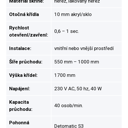
Materiál skříně:
nerez, lakovaný nerez
Otočná křídla
10 mm akryl/sklo
Rychlost
0,6 – 1 sec.
otevření/zavření:
Instalace:
vnitřní nebo vnější prostředí
Šíře průchodu:
550 mm – 1000 mm
Výška křídel:
1700 mm
Napájení:
230 V AC, 50 hz, 40 W
Kapacita
40 osob/min.
průchodu:
Pohonná
Detomatic S3