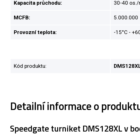
Kapacita průchodu:
30-40 os./
MCFB:
5.000.000
Provozní teplota:
-15°C - +6
Kód produktu:
DMS128X
Detailní informace o produk
Speedgate turniket DMS128XL v b