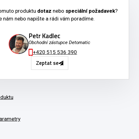
tomuto produktu
dotaz
nebo
speciální požadavek
?
e nám nebo napište a rádi vám poradíme.
Petr Kadlec
Obchodní zástupce Detomatic
+420 515 536 390
Zeptat se
oduktu
arametry