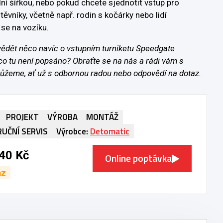
ní šířkou, nebo pokud chcete sjednotit vstup pro
ěvníky, včetně např. rodin s kočárky nebo lidí
 se na vozíku.
 vědět něco navíc o vstupním turniketu Speedgate
o tu není popsáno? Obraťte se na nás a rádi vám s
ůžeme, ať už s odbornou radou nebo odpovědí na dotaz.
PROJEKT
VÝROBA
MONTÁŽ
RUČNÍ SERVIS
Výrobce:
Detomatic
40 Kč
Online poptávka
az