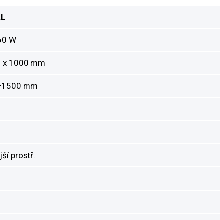
XL
60 W
0 x 1000 mm
—1500 mm
ější prostř.