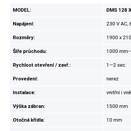
MODEL:
DMS 128 
Napájení:
230 V AC, 
Rozměry:
1900 x 21
Šíře průchodu:
1000 mm
Rychlost otevření / zavř.:
1—2 sec.
Provedení:
nerez
Instalace:
vnitřní i vn
Výška zábran:
1500 mm
Otočná křídla:
10 mm