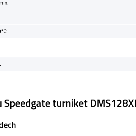
min.
0°C
L
tu Speedgate turniket DMS128X
odech