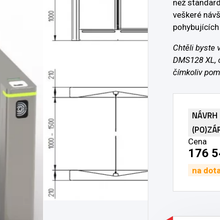
než standard
veškeré návšt
pohybujících
Chtěli byste
DMS128 XL, c
čímkoliv pom
NÁVRH
(PO)ZÁ
Cena
176 5
na dot