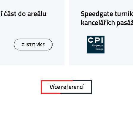
 část do areálu
Speedgate turnik
kancelářích pasáž
ZJISTIT VÍCE
Více referencí