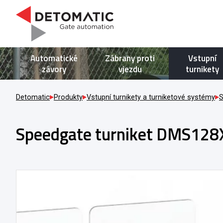
Automatické
Zábrany proti
Vstupní
závory
vjezdu
turnikety
Detomatic
Produkty
Vstupní turnikety a turniketové systémy
S
Speedgate turniket DMS128