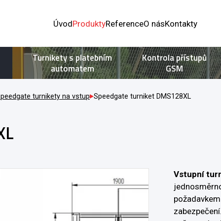
Úvod
Produkty
Reference
O nás
Kontakty
Turnikety s platebním
Kontrola přístupů
automatem
GSM
peedgate turnikety na vstup
Speedgate turniket DMS128XL
XL
Vstupní tur
jednosměrno
požadavkem 
zabezpečení.