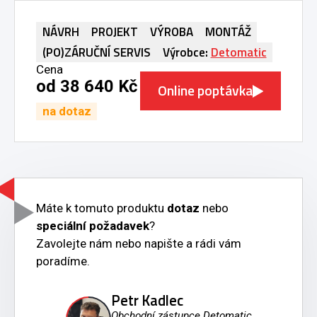
NÁVRH
PROJEKT
VÝROBA
MONTÁŽ
(PO)ZÁRUČNÍ SERVIS
Výrobce:
Detomatic
Cena
od 38 640 Kč
Online poptávka
na dotaz
Máte k tomuto produktu
dotaz
nebo
speciální požadavek
?
Zavolejte nám nebo napište a rádi vám
poradíme.
Petr Kadlec
Obchodní zástupce Detomatic