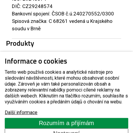
DIČ: CZ29248574
Bankovní spojení: ČSOB č.ú.240270552/0300
Spisová značka: C 68261 vedená u Krajského
soudu v Brně
Produkty
Informace o cookies
Automatické závory
Tento web používá cookies a analytické nástroje pro
sledování návštěvnosti, které mohou obsahovat osobní
Zábrany proti vjezdu
údaje. Zároveň je vám také personalizován obsah a
zobrazeny relevantní nabídky pomoci cílené reklamy na
Vstupní turnikety
dalších webech. Kliknutím na tlačítko rozumím, souhlasíte s
využíváním cookies a předáním údajů o chování na webu.
Turnikety s platebním automatem
Další informace
Rozumím a přijímám
Kontrola přístupů GSM