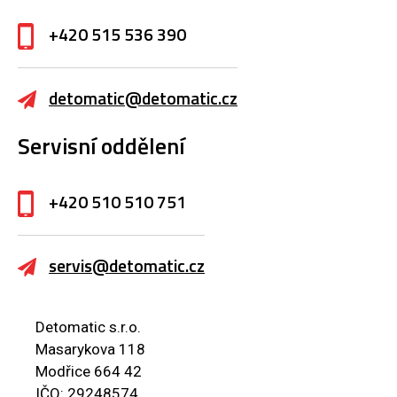
+420 515 536 390
detomatic@detomatic.cz
Servisní oddělení
+420 510 510 751
servis@detomatic.cz
Detomatic s.r.o.
Masarykova 118
Modřice 664 42
IČO: 29248574