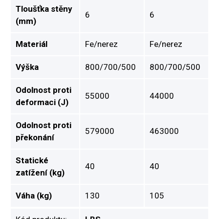
Tloušťka stěny
6
6
(mm)
Materiál
Fe/nerez
Fe/nerez
Výška
800/700/500
800/700/500
Odolnost proti
55000
44000
deformaci (J)
Odolnost proti
579000
463000
překonání
Statické
40
40
zatížení (kg)
Váha (kg)
130
105