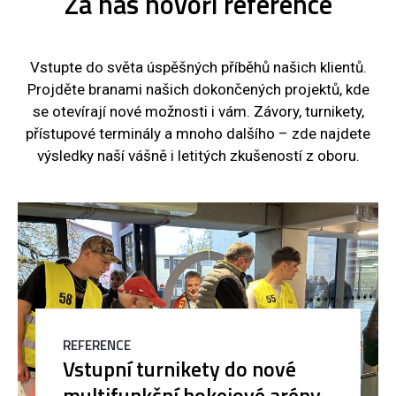
Za nás hovoří reference
Vstupte do světa úspěšných příběhů našich klientů.
Projděte branami našich dokončených projektů, kde
se otevírají nové možnosti i vám. Závory, turnikety,
přístupové terminály a mnoho dalšího – zde najdete
výsledky naší vášně i letitých zkušeností z oboru.
REFERENCE
Vstupní turnikety do nové
multifunkční hokejové arény