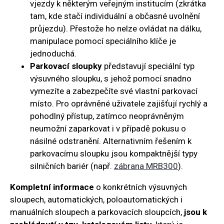
vjezdy k některým veřejným institucím (zkrátka
tam, kde stačí individuální a občasné uvolnění
průjezdu). Přestože ho nelze ovládat na dálku,
manipulace pomocí speciálního klíče je
jednoduchá.
Parkovací sloupky
představují speciální typ
výsuvného sloupku, s jehož pomocí snadno
vymezíte a zabezpečíte své vlastní parkovací
místo. Pro oprávněné uživatele zajišťují rychlý a
pohodlný přístup, zatímco neoprávněným
neumožní zaparkovat i v případě pokusu o
násilné odstranění. Alternativním řešením k
parkovacímu sloupku jsou kompaktnější typy
silničních bariér (např.
zábrana MRB300
).
Kompletní informace
o konkrétních výsuvných
sloupech, automatických, poloautomatických i
manuálních sloupech a parkovacích sloupcích,
jsou k