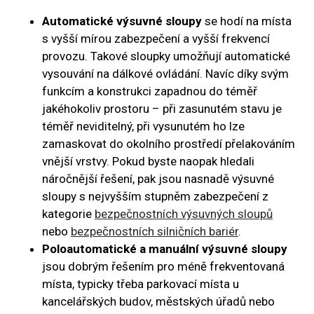
Automatické výsuvné sloupy
se hodí na místa
s vyšší mírou zabezpečení a vyšší frekvencí
provozu. Takové sloupky umožňují automatické
vysouvání na dálkové ovládání. Navíc díky svým
funkcím a konstrukci zapadnou do téměř
jakéhokoliv prostoru – při zasunutém stavu je
téměř neviditelný, při vysunutém ho lze
zamaskovat do okolního prostředí přelakováním
vnější vrstvy. Pokud byste naopak hledali
náročnější řešení, pak jsou nasnadě výsuvné
sloupy s nejvyšším stupněm zabezpečení z
kategorie
bezpečnostních výsuvných sloupů
nebo
bezpečnostních silničních bariér
.
Poloautomatické a manuální výsuvné sloupy
jsou dobrým řešením pro méně frekventovaná
místa, typicky třeba parkovací místa u
kancelářských budov, městských úřadů nebo