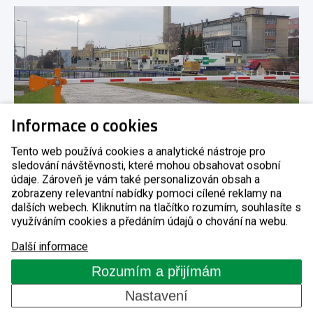
Informace o cookies
Tento web používá cookies a analytické nástroje pro
sledování návštěvnosti, které mohou obsahovat osobní
údaje. Zároveň je vám také personalizován obsah a
zobrazeny relevantní nabídky pomoci cílené reklamy na
Nezapomínejme na
dalších webech. Kliknutím na tlačítko rozumím, souhlasíte s
využíváním cookies a předáním údajů o chování na webu.
jednoduchá řešení v podobě
Další informace
mechanických závor
Rozumím a přijímám
Kontrolovat vjezd vozidel na parkoviště,
Nastavení
vyhrazené plochy, firemní areály a