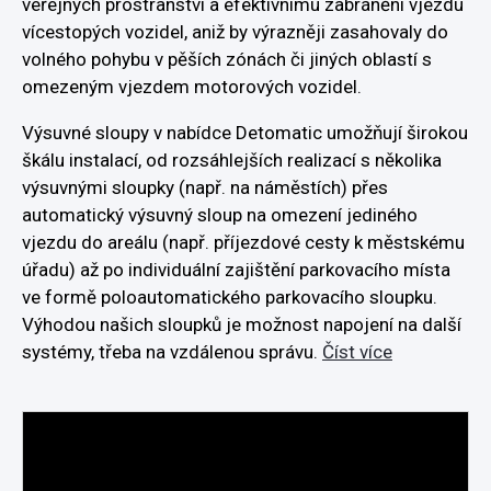
veřejných prostranství a efektivnímu zabránění vjezdu
vícestopých vozidel, aniž by výrazněji zasahovaly do
volného pohybu v pěších zónách či jiných oblastí s
omezeným vjezdem motorových vozidel.
Výsuvné sloupy v nabídce Detomatic umožňují širokou
škálu instalací, od rozsáhlejších realizací s několika
výsuvnými sloupky (např. na náměstích) přes
automatický výsuvný sloup na omezení jediného
vjezdu do areálu (např. příjezdové cesty k městskému
úřadu) až po individuální zajištění parkovacího místa
ve formě poloautomatického parkovacího sloupku.
Výhodou našich sloupků je možnost napojení na další
systémy, třeba na vzdálenou správu.
Číst více