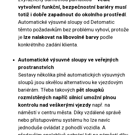
vytvoření funkční, bezpečnostní bariéry musí
totiž i dobře zapadnout do okolního prostředí
.
Automatické výsuvné sloupy od Detomatic
těmto požadavkům bez problému vyhoví, protože
je
lze nalakovat na libovolné barvy
podle
konkrétního zadání klienta.
Automatické výsuvné sloupy ve veřejných
prostranstvích
Sestavy několika plně automatických výsuvných
sloupů jsou skvělou alternativou ke vjezdovým
bariérám. Třeba takových
pět sloupků
rozmístěných napříč silnicí umožní plnou
kontrolu nad veškerými vjezdy
např. na
náměstí v centru města. Díky vzdálené správě
nebo přístupovému systému ho lze navíc
jednoduše ovládat z pohodlí vozidla. A
především spolehlivě ochrání lidi na náměstí díky