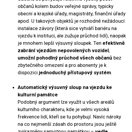
občanů kolem budov veřejné správy, typicky
obecní a krajské úřady, magistráty, finanční úřady
apod. U takových objektů je rozhodně nežádoucí
instalace závory (která sice vytváří bariéru na
vjezdu k instituci, ale zužuje průchod lidí), naopak
je mnohem lepší výsuvný sloupek. Ten
efektivně
zabrání vjezdům nepovolených vozidel
,
umožní pohodlný průchod všech občanů
bez
zbytečného omezení a pro abonenty je k
dispozici
jednoduchý přístupový systém
.
Automatický výsuvný sloup na vjezdu ke
kulturní památce
Podobný argument lze využít u všech areálů
kulturního charakteru, kde je velmi vysoká
frekvence lidí, kteří se tu pohybují. Navíc nároky
na co nejmenší zásah do prostoru jsou ještě
zvýrazněny samotnou památkou –
vedle