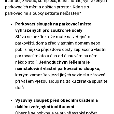
institucí, závodů, komplexů, letišť, hotelů, vyhrazených
parkovacích míst a dalších prostor. Kde se s
parkovacími sloupky setkáte nejčastěji?
Parkovací sloupek na parkovací místa
vyhrazených pro soukromé účely
Stává se nezřídka, že máte na veřejném
parkovišti, doma před vlastním domem nebo
poblíž nějaké příjezdové cesty zaplacené vlastní
parkovací místo a čas od času vám na něm
někdo stojí.
Jednoduchým řešením je
nainstalování vlastní parkovacího sloupku
,
kterým zamezíte vjezd jiných vozidel a zároveň
při vašem vjezdu sloup na dálku zkrátka spustíte
dolů.
Výsuvný sloupek před obecním úřadem a
dalšími veřejnými institucemi.
Obecně se pohybuje relativně vysoký počet