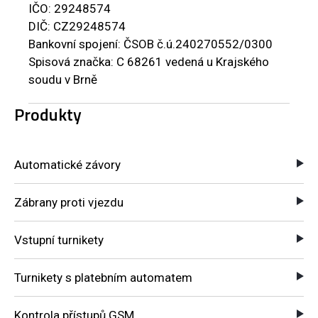
IČO: 29248574
DIČ: CZ29248574
Bankovní spojení: ČSOB č.ú.240270552/0300
Spisová značka: C 68261 vedená u Krajského
soudu v Brně
Produkty
Automatické závory
Zábrany proti vjezdu
Vstupní turnikety
Turnikety s platebním automatem
Kontrola přístupů GSM