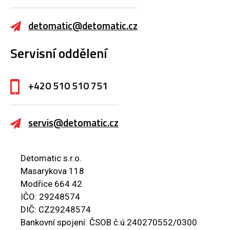
detomatic@detomatic.cz
Servisní oddělení
+420 510 510 751
servis@detomatic.cz
Detomatic s.r.o.
Masarykova 118
Modřice 664 42
IČO: 29248574
DIČ: CZ29248574
Bankovní spojení: ČSOB č.ú.240270552/0300