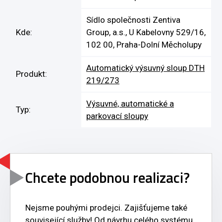
Sídlo společnosti Zentiva
Kde:
Group, a.s., U Kabelovny 529/16,
102 00, Praha-Dolní Měcholupy
Automatický výsuvný sloup DTH
Produkt:
219/273
Výsuvné, automatické a
Typ:
parkovací sloupy
Chcete podobnou realizaci?
Nejsme pouhými prodejci. Zajišťujeme také
související služby! Od návrhu celého systému,