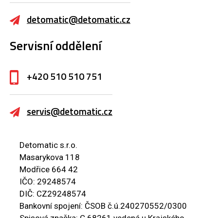
detomatic@detomatic.cz
Servisní oddělení
+420 510 510 751
servis@detomatic.cz
Detomatic s.r.o.
Masarykova 118
Modřice 664 42
IČO: 29248574
DIČ: CZ29248574
Bankovní spojení: ČSOB č.ú.240270552/0300