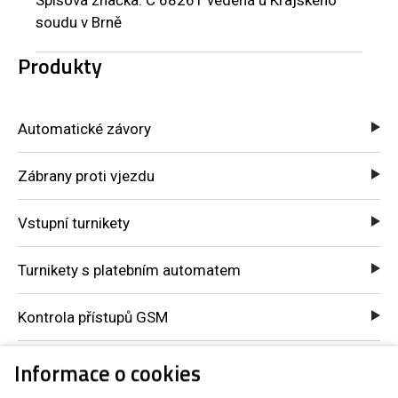
Spisová značka: C 68261 vedená u Krajského
soudu v Brně
Produkty
Automatické závory
Zábrany proti vjezdu
Vstupní turnikety
Turnikety s platebním automatem
Kontrola přístupů GSM
Komponenty pro automatické systémy
Informace o cookies