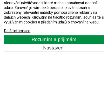
+420 515 536 390
sledování návštěvnosti, které mohou obsahovat osobní
údaje. Zároveň je vám také personalizován obsah a
zobrazeny relevantní nabídky pomoci cílené reklamy na
dalších webech. Kliknutím na tlačítko rozumím, souhlasíte s
detomatic@detomatic.cz
využíváním cookies a předáním údajů o chování na webu.
Servisní oddělení
Další informace
Rozumím a přijímám
+420 510 510 751
Nastavení
servis@detomatic.cz
Detomatic s.r.o.
Masarykova 118
Modřice 664 42
IČO: 29248574
DIČ: CZ29248574