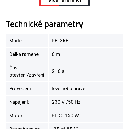
Technické parametry
Model
RB 36BL
Délka ramene:
6 m
Čas
2–6 s
otevření/zavření:
Provedení:
levé nebo pravé
Napájení:
230 V /50 Hz
Motor
BLDC 150 W