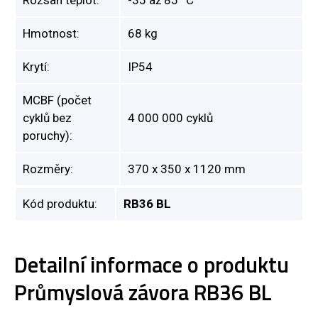
Rozsah teplot:
-35 až 85 °C
Hmotnost:
68 kg
Krytí:
IP54
MCBF (počet
cyklů bez
4 000 000 cyklů
poruchy):
Rozměry:
370 x 350 x 1120 mm
Kód produktu:
RB36 BL
Detailní informace o produktu
Průmyslová závora RB36 BL