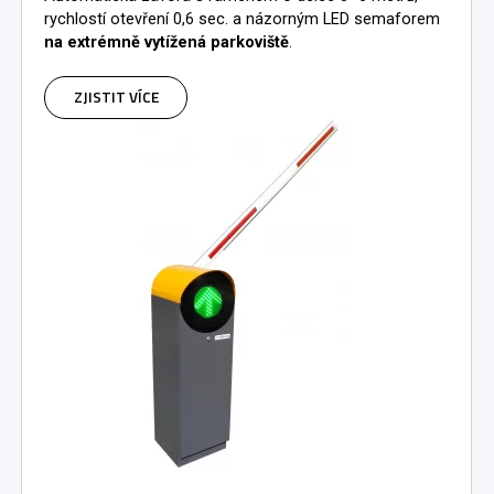
rychlostí otevření 0,6 sec. a názorným LED semaforem
na extrémně vytížená parkoviště
.
ZJISTIT VÍCE