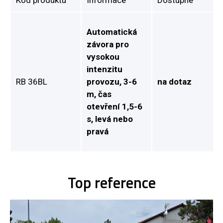
Automatická
závora pro
vysokou
intenzitu
RB 36BL
provozu, 3-6
na dotaz
m, čas
otevření 1,5-6
s, levá nebo
pravá
Top reference