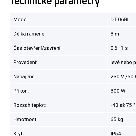
Technické parametry
Model
DT 06BL
Délka ramene:
3 m
Čas otevření/zavření:
0,6–1 s
Provedení:
levé nebo 
Napájení:
230 V /50 
Příkon:
300 W
Rozsah teplot:
-40 až 75 
Hmotnost:
65 kg
Krytí:
IP54