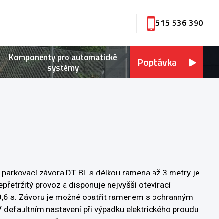
515 536 390
Komponenty pro automatické
Poptávka
systémy
parkovací závora DT BL s délkou ramena až 3 metry je
přetržitý provoz a disponuje nejvyšší otevírací
 0,6 s. Závoru je možné opatřit ramenem s ochranným
 defaultním nastavení při výpadku elektrického proudu