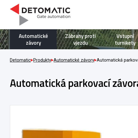
Automatické
Zábrany proti
Vstupní
závory
vjezdu
turnikety
Detomatic
Produkty
Automatické závory
Automatická parkov
Automatická parkovací závor