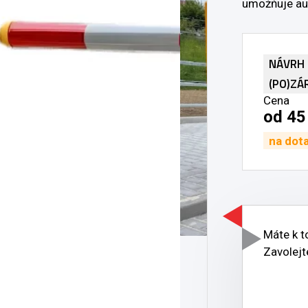
umožňuje aut
NÁVRH 
(PO)ZÁ
Cena
od 45
na dot
Máte k 
Zavolejt