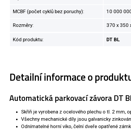
MCBF (počet cyklů bez poruchy):
10 000 000
Rozměry:
370 x 350
Kód produktu:
DT BL
Detailní informace o produk
Automatická parkovací závora DT B
Skříň je vyrobena z ocelového plechu o tl. 2 mm, 
Všechny mechanické díly jsou galvanicky zinkován
Odnímatelné horní víko, čelní dveře opatřené zám