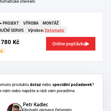
omatické otevření.
• PROJEKT
VÝROBA
MONTÁŽ
RUČNÍ SERVIS
Výrobce:
Detomatic
 780 Kč
Online poptávka
az
tomuto produktu
dotaz
nebo
speciální požadavek
?
e nám nebo napište a rádi vám poradíme.
Petr Kadlec
Obchodní zástupce Detomatic