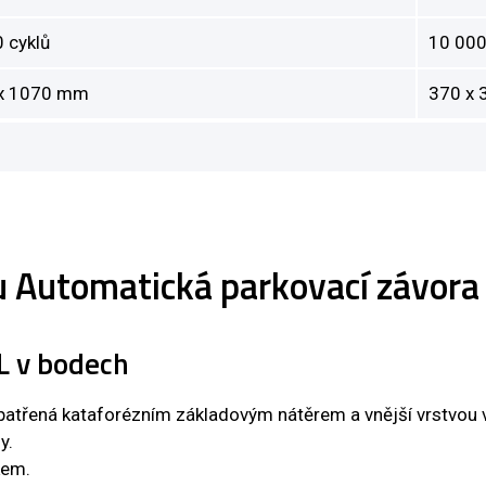
 cyklů
10 000
 x 1070 mm
370 x 
tu Automatická parkovací závora
L v bodech
opatřená kataforézním základovým nátěrem a vnější vrstvou v
y.
kem.