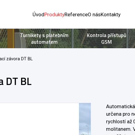
Úvod
Produkty
Reference
O nás
Kontakty
Turnikety s platebním
Kontrola přístupů
automatem
GSM
ací závora DT BL
a DT BL
Automatická 
určena pro ne
rychlostí až
molitanem. V