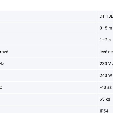
DT 10
3–5 m
1–2 s
pravé
levé n
Hz
230 V 
240 W
°C
-40 až
65 kg
IP54