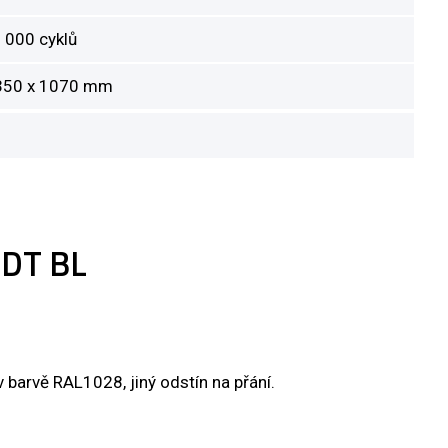
 000 cyklů
350 x 1070 mm
 DT BL
 barvě RAL1028, jiný odstín na přání.