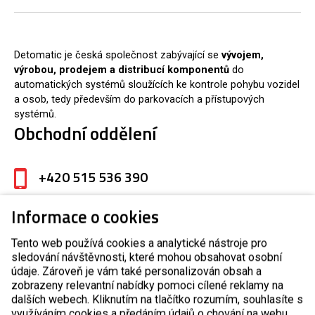
Detomatic je česká společnost zabývající se
vývojem,
výrobou, prodejem a distribucí komponentů
do
automatických systémů sloužících ke kontrole pohybu vozidel
a osob, tedy především do parkovacích a přístupových
systémů.
Obchodní oddělení
+420 515 536 390
Informace o cookies
detomatic@detomatic.cz
Tento web používá cookies a analytické nástroje pro
sledování návštěvnosti, které mohou obsahovat osobní
Servisní oddělení
údaje. Zároveň je vám také personalizován obsah a
zobrazeny relevantní nabídky pomoci cílené reklamy na
dalších webech. Kliknutím na tlačítko rozumím, souhlasíte s
+420 510 510 751
využíváním cookies a předáním údajů o chování na webu.