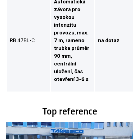
Automatická
závora pro
vysokou
intenzitu
provozu, max.
RB 47BL-C
7 m, rameno
na dotaz
trubka průměr
90 mm,
centrální
uložení, čas
otevření 3-6 s
Top reference