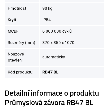
Hmotnost
90 kg
Krytí
IP54
MCBF
6 000 000 cyklů
Rozměry (mm)
370 x 350 x 1070
Nouzové
automaticky
otevření
Kód produktu:
RB47 BL
Detailní informace o produktu
Průmyslová závora RB47 BL