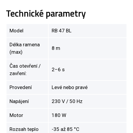
Technické parametry
Model
RB 47 BL
Délka ramena
8 m
(max)
Čas otevření /
2–6 s
zavření:
Provedení
Levé nebo pravé
Napájení
230 V / 50 Hz
Motor
180 W
Rozsah teplo
-35 až 85 °C