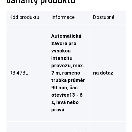
Kód produktu
Informace
Dostupné
Automatická
závora pro
vysokou
intenzitu
provozu, max.
RB 47BL
7 m, rameno
na dotaz
trubka průměr
90 mm, čas
otevření 3 - 6
s, levá nebo
pravá