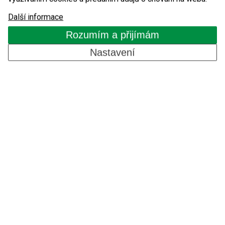
Další informace
servis@detomatic.cz
Rozumím a přijímám
Nastavení
Detomatic s.r.o.
Masarykova 118
Modřice 664 42
IČO: 29248574
DIČ: CZ29248574
Bankovní spojení: ČSOB č.ú.240270552/0300
Spisová značka: C 68261 vedená u Krajského
soudu v Brně
Produkty
Automatické závory