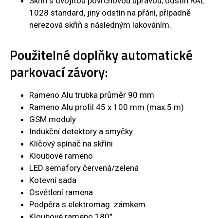
Skříň s dvojitou povrchovou úpravou, odstín RAL
1028 standard, jiný odstín na přání, případně
nerezová skříň s následným lakováním.
Použitelné doplňky automatické
parkovací závory:
Rameno Alu trubka průměr 90 mm
Rameno Alu profil 45 x 100 mm (max.5 m)
GSM moduly
Indukční detektory a smyčky
Klíčový spínač na skříni
Kloubové rameno
LED semafory červená/zelená
Kotevní sada
Osvětlení ramena
Podpěra s elektromag. zámkem
Kloubové rameno 180°