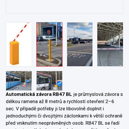
Automatická závora RB47 BL
je průmyslová závora s
délkou ramena až 8 metrů a rychlostí otevření 2–6
sec. V případě potřeby ji lze libovolně doplnit i
jednoduchými či dvojitými záclonkami k větší ochraně
před vniknutím neoprávněných osob. RB47 BL se řadí