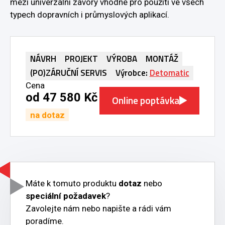
mezi univerzální závory vhodné pro použití ve všech
typech dopravních i průmyslových aplikací.
NÁVRH
PROJEKT
VÝROBA
MONTÁŽ
(PO)ZÁRUČNÍ SERVIS
Výrobce:
Detomatic
Cena
od 47 580 Kč
Online poptávka
na dotaz
Máte k tomuto produktu
dotaz
nebo
speciální požadavek
?
Zavolejte nám nebo napište a rádi vám
poradíme.