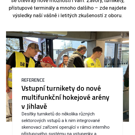
se otevírají nové možnosti i vám. Závory, turnikety,
přístupové terminály a mnoho dalšího – zde najdete
výsledky naší vášně i letitých zkušeností z oboru.
REFERENCE
Vstupní turnikety do nové
multifunkční hokejové arény
v Jihlavě
Desítky turniketů do několika různých
sektorových vstupů a k nim integrované
skenovací zařízení operující v rámci interního
přístupového systému na vstupenky a