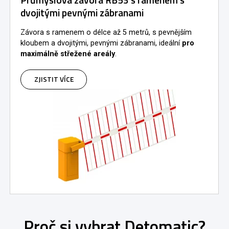
Průmyslová závora RB53 s ramenem s
dvojitými pevnými zábranami
Závora s ramenem o délce až 5 metrů, s pevnějším
kloubem a dvojitými, pevnými zábranami, ideální
pro
maximálně střežené areály
.
ZJISTIT VÍCE
Proč si vybrat Detomatic?