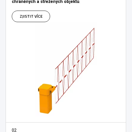
chráněných a střežených objektů
.
ZJISTIT VÍCE
02