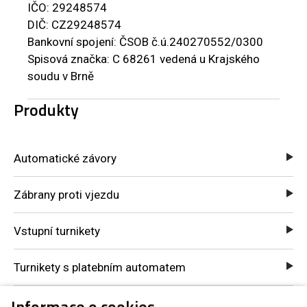
IČO: 29248574
DIČ: CZ29248574
Bankovní spojení: ČSOB č.ú.240270552/0300
Spisová značka: C 68261 vedená u Krajského
soudu v Brně
Produkty
Automatické závory
Zábrany proti vjezdu
Vstupní turnikety
Turnikety s platebním automatem
Kontrola přístupů GSM