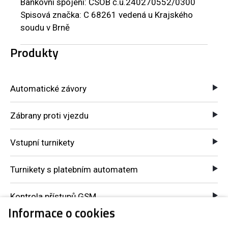
Bankovní spojení: ČSOB č.ú.240270552/0300
Spisová značka: C 68261 vedená u Krajského
soudu v Brně
Produkty
Automatické závory
Zábrany proti vjezdu
Vstupní turnikety
Turnikety s platebním automatem
Kontrola přístupů GSM
Informace o cookies
Komponenty pro automatické systémy