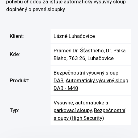
pohybu chodců zajišťuje automatický výsuvný sloup
doplněný o pevné sloupky
Klient:
Lázně Luhačovice
Pramen Dr. Šťastného, Dr. Palka
Kde:
Blaho, 763 26, Luhačovice
Bezpečnostní výsuvný sloup
Produkt:
DAB
,
Automatický výsuvný sloup
DAB - M40
Výsuvné, automatické a
Typ:
parkovací sloupy
,
Bezpečnostní
sloupy (High Security)