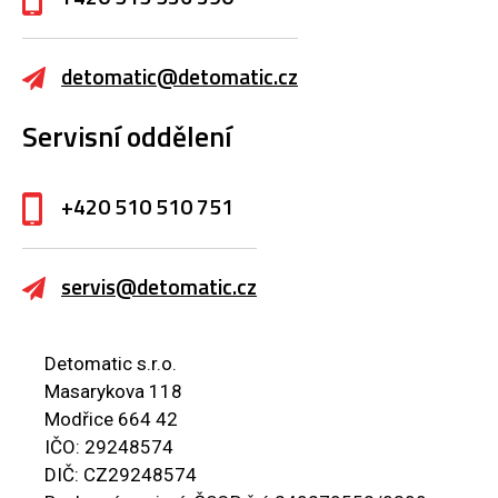
detomatic@detomatic.cz
Servisní oddělení
+420 510 510 751
servis@detomatic.cz
Detomatic s.r.o.
Masarykova 118
Modřice 664 42
IČO: 29248574
DIČ: CZ29248574