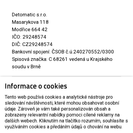
Detomatic s.r.o.
Masarykova 118
Modřice 664 42
IČO: 29248574
DIČ: CZ29248574
Bankovní spojení: ČSOB č.ú.240270552/0300
Spisová značka: C 68261 vedená u Krajského
soudu v Brně
Produkty
Informace o cookies
Tento web používá cookies a analytické nástroje pro
Automatické závory
sledování návštěvnosti, které mohou obsahovat osobní
údaje. Zároveň je vám také personalizován obsah a
zobrazeny relevantní nabídky pomoci cílené reklamy na
Zábrany proti vjezdu
dalších webech. Kliknutím na tlačítko rozumím, souhlasíte s
využíváním cookies a předáním údajů o chování na webu.