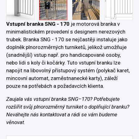
Vstupní branka SNG - 170
je motorová branka v
minimalistickém provedení s designem nerezových
trubek. Branka SNG - 170 se nejčastěji instaluje jako
doplněk plnorozměrných turniketů, jelikož umožňuje
(snadnější) vstup např. pro handicapované osoby,
nebo lidi s koly či kočárky. Tuto vstupní branku lze
napojit na libovolný přístupový systém (polykač karet,
mincovní automat, zaměstnanecké karty), záleží
pouze na potřebách a požadavcích klienta.
Zaujala vás vstupní branka SNG–170? Potřebujete
rozšířit svůj plnorozměrný turniket o doplňující branku?
Neváhejte nás kontaktovat a rádi se vám budeme
věnovat.