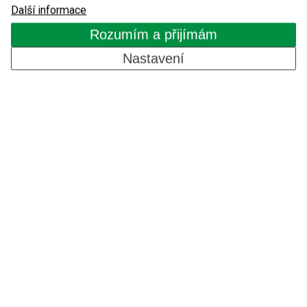
Vstupní turnikety
Další informace
Rozumím a přijímám
Turnikety s platebním automatem
Nastavení
Kontrola přístupů GSM
Komponenty pro automatické systémy
O nás
Reference
Blog
Kontakty