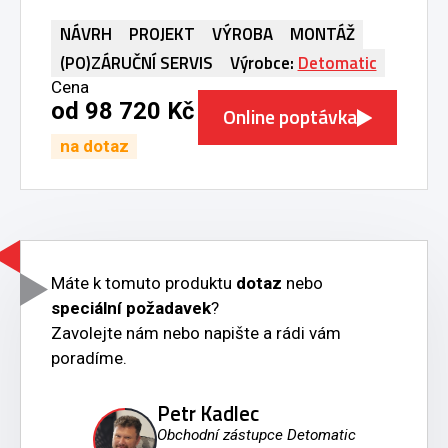
NÁVRH
PROJEKT
VÝROBA
MONTÁŽ
(PO)ZÁRUČNÍ SERVIS
Výrobce:
Detomatic
Cena
od 98 720 Kč
Online poptávka
na dotaz
Máte k tomuto produktu
dotaz
nebo
speciální požadavek
?
Zavolejte nám nebo napište a rádi vám
poradíme.
Petr Kadlec
Obchodní zástupce Detomatic