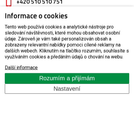
+420 510 510 751
Informace o cookies
servis@detomatic.cz
Tento web používá cookies a analytické nástroje pro
sledování návštěvnosti, které mohou obsahovat osobní
údaje. Zároveň je vám také personalizován obsah a
Detomatic s.r.o.
zobrazeny relevantní nabídky pomoci cílené reklamy na
dalších webech. Kliknutím na tlačítko rozumím, souhlasíte s
Masarykova 118
využíváním cookies a předáním údajů o chování na webu.
Modřice 664 42
IČO: 29248574
Další informace
DIČ: CZ29248574
Rozumím a přijímám
Bankovní spojení: ČSOB č.ú.240270552/0300
Nastavení
Spisová značka: C 68261 vedená u Krajského
soudu v Brně
Produkty
Automatické závory