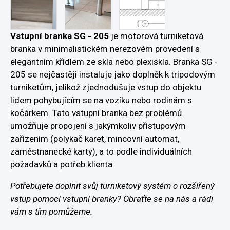
Vstupní branka SG - 205
je motorová turniketová
branka v minimalistickém nerezovém provedení s
elegantním křídlem ze skla nebo plexiskla. Branka SG -
205 se nejčastěji instaluje jako doplněk k tripodovým
turniketům, jelikož zjednodušuje vstup do objektu
lidem pohybujícím se na vozíku nebo rodinám s
kočárkem. Tato vstupní branka bez problémů
umožňuje propojení s jakýmkoliv přístupovým
zařízením (polykač karet, mincovní automat,
zaměstnanecké karty), a to podle individuálních
požadavků a potřeb klienta.
Potřebujete doplnit svůj turniketový systém o rozšířený
vstup pomocí vstupní branky? Obraťte se na nás a rádi
vám s tím pomůžeme.