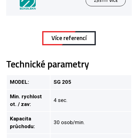
ZJISTIT VÍCE
Více referencí
Technické parametry
MODEL:
SG 205
Min. rychlost
4 sec.
ot. / zav:
Kapacita
30 osob/min.
průchodu: