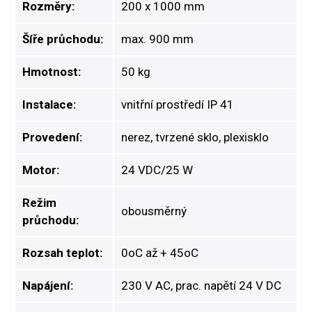
Rozměry:
200 x 1000 mm
Šíře průchodu:
max. 900 mm
Hmotnost:
50 kg
Instalace:
vnitřní prostředí IP 41
Provedení:
nerez, tvrzené sklo, plexisklo
Motor:
24 VDC/25 W
Režim
obousměrný
průchodu:
Rozsah teplot:
0oC až + 45oC
Napájení:
230 V AC, prac. napětí 24 V DC