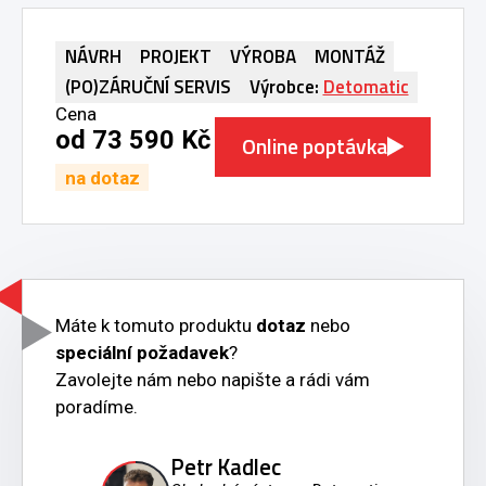
NÁVRH
PROJEKT
VÝROBA
MONTÁŽ
(PO)ZÁRUČNÍ SERVIS
Výrobce:
Detomatic
Cena
od 73 590 Kč
Online poptávka
na dotaz
Máte k tomuto produktu
dotaz
nebo
speciální požadavek
?
Zavolejte nám nebo napište a rádi vám
poradíme.
Petr Kadlec