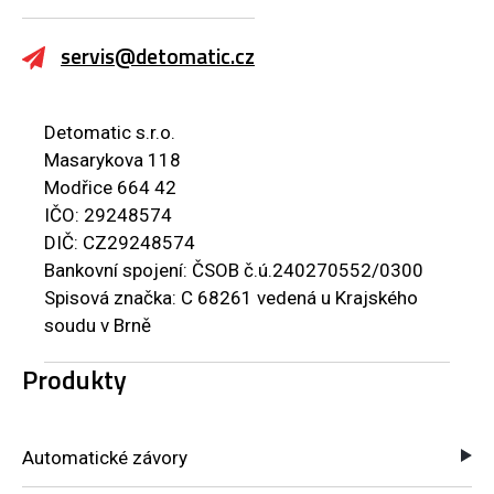
servis@detomatic.cz
Detomatic s.r.o.
Masarykova 118
Modřice 664 42
IČO: 29248574
DIČ: CZ29248574
Bankovní spojení: ČSOB č.ú.240270552/0300
Spisová značka: C 68261 vedená u Krajského
soudu v Brně
Produkty
Automatické závory