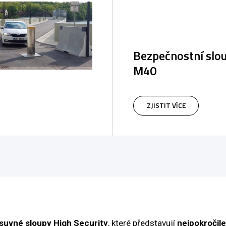
Bezpečnostní slo
M40
ZJISTIT VÍCE
suvné sloupy High Security
, které představují
nejpokročil