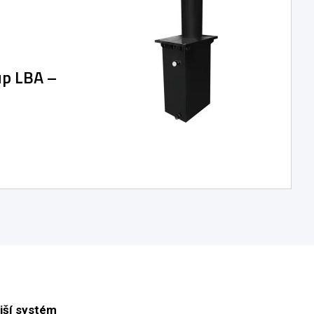
up LBA –
ejší systém