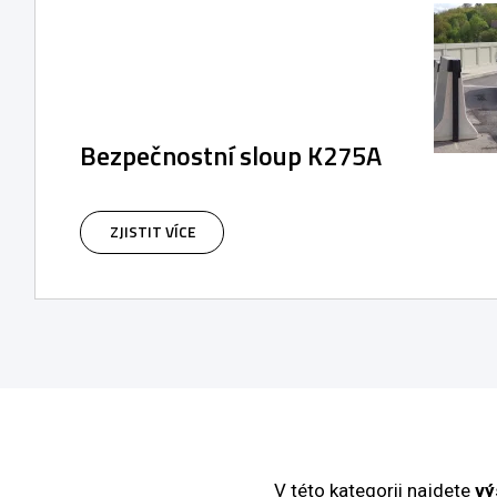
Bezpečnostní sloup K275A
Antiteroristické sloupy třídy bezpečnosti M50,
M40 M30 s certifikací podle standardu IWA 14-
ZJISTIT VÍCE
1, (PAS 68), ASTM F 2656—18A) jsou
dodávány ve standardní nebo nerezové oceli s
integrovanou hydraulickou jednotkou.
V této kategorii najdete
vý