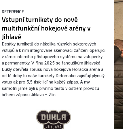
REFERENCE
Vstupní turnikety do nové
multifunkční hokejové arény v
Jihlavě
Desítky turniketů do několika různých sektorových
vstupů a k nim integrované skenovací zařízení operující
v rámci interního přístupového systému na vstupenky
a permanentky. V říjnu 2025 se fanouškům jihlavské
Dukly otevřela zbrusu nová hokejová Horácká aréna a
od té doby tu naše turnikety Detomatic zajišťují plynulý
vstup až pro 5,5 tisíc lidí na každý zápas. A my
samotní jsme byli u prvního testu v ostrém provozu
během zápasu Jihlava – Zlín.