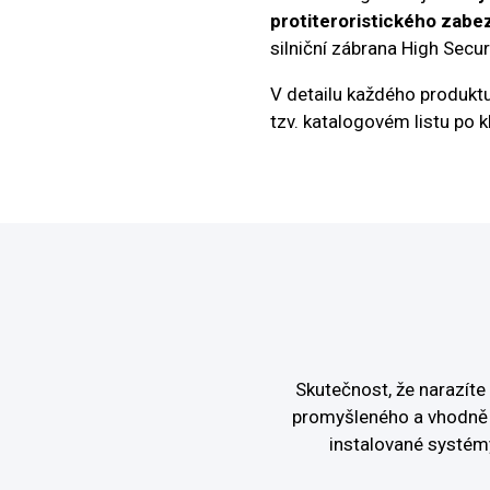
protiteroristického zabe
silniční zábrana High Securi
V detailu každého produktu 
tzv. katalogovém listu po k
Skutečnost, že narazít
promyšleného a vhodně 
instalované systém