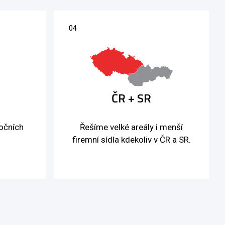
ČR + SR
ročních
Řešíme velké areály i menší
firemní sídla kdekoliv v ČR a SR.