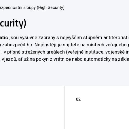
ezpečnostní sloupy (High Security)
curity)
atic
jsou výsuvné zábrany s nejvyšším stupněm antiteroris
abezpečit ho. Nejčastěji je najdete na místech veřejného pro
 i v přísně střežených areálech (veřejné instituce, vojenské i
 vjezdů, ať už na pokyn z vrátnice nebo automaticky na zákla
02