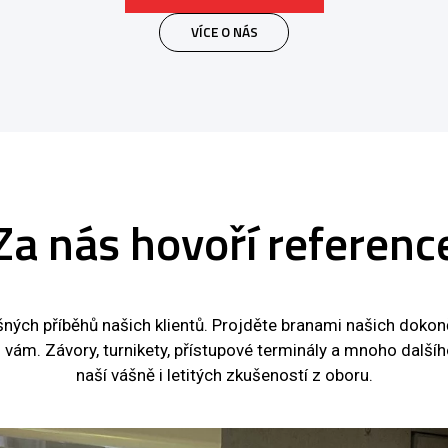
VÍCE O NÁS
Za nás hovoří referenc
ných příběhů našich klientů. Projděte branami našich dokon
i vám. Závory, turnikety, přístupové terminály a mnoho další
naší vášně i letitých zkušeností z oboru.