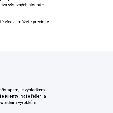
nativa výsuvných sloupů –
tě více si můžete přečíst v
přístupem, je výsledkem
še klienty
. Naše řešení a
votřídním výrobkům.