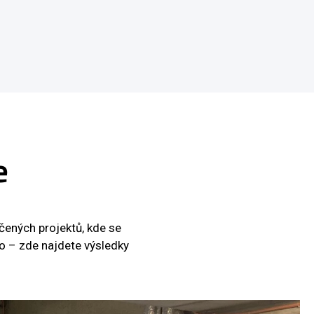
e
čených projektů, kde se
ho – zde najdete výsledky