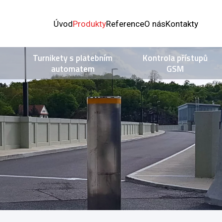
Úvod
Produkty
Reference
O nás
Kontakty
Turnikety s platebním
Kontrola přístupů
automatem
GSM