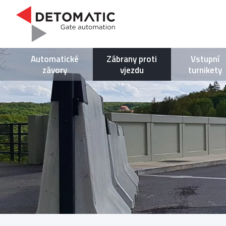
Automatické
Zábrany proti
Vstupní
závory
vjezdu
turnikety