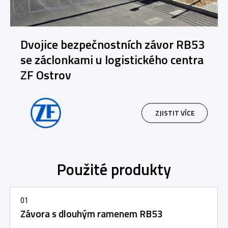
Dvojice bezpečnostních závor RB53
se záclonkami u logistického centra
ZF Ostrov
ZJISTIT VÍCE
Použité produkty
01
Závora s dlouhým ramenem RB53