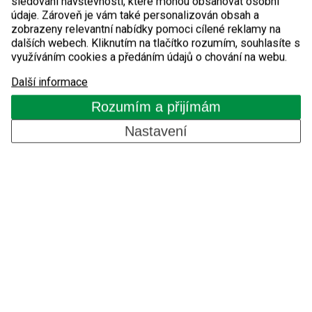
sledování návštěvnosti, které mohou obsahovat osobní
Zábrany proti vjezdu
údaje. Zároveň je vám také personalizován obsah a
zobrazeny relevantní nabídky pomoci cílené reklamy na
dalších webech. Kliknutím na tlačítko rozumím, souhlasíte s
Vstupní turnikety
využíváním cookies a předáním údajů o chování na webu.
Další informace
Turnikety s platebním automatem
Rozumím a přijímám
Kontrola přístupů GSM
Nastavení
Komponenty pro automatické systémy
O nás
Reference
Blog