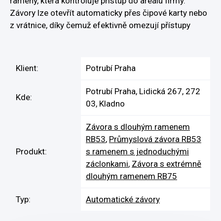
rameny, která kontroluje přístup do areálu firmy.
Závory lze otevřít automaticky přes čipové karty nebo
z vrátnice, díky čemuž efektivně omezují přístupy
Klient:
Potrubí Praha
Potrubí Praha, Lidická 267, 272
Kde:
03, Kladno
Závora s dlouhým ramenem
RB53
,
Průmyslová závora RB53
Produkt:
s ramenem s jednoduchými
záclonkami
,
Závora s extrémně
dlouhým ramenem RB75
Typ:
Automatické závory